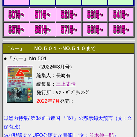
「ムー」
NO.５０１～NO.５１０まで
●『ムー』No.501
（2022年8月号）
編集人：長崎有
編集長：
三上丈晴
発行所：ﾜﾝ・ﾊﾟﾌﾞﾘｯｼﾝｸﾞ
2022年7月
発売：
◎総力特集/ 第3のﾛｰﾏ帝国 「ﾛｼｱ」の黙示録大預言（文：久
保有政）
◎ｱﾒﾘｶ議会でUFO公聴会が開催!!（文：
並木伸一郎
）