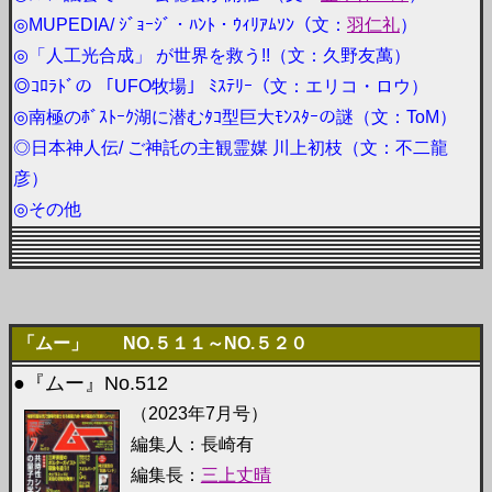
◎MUPEDIA/ ｼﾞｮｰｼﾞ・ﾊﾝﾄ・ｳｨﾘｱﾑｿﾝ（文：
羽仁礼
）
◎「人工光合成」 が世界を救う!!（文：久野友萬）
◎ｺﾛﾗﾄﾞの 「UFO牧場」 ﾐｽﾃﾘｰ（文：エリコ・ロウ）
◎南極のﾎﾞｽﾄｰｸ湖に潜むﾀｺ型巨大ﾓﾝｽﾀｰの謎（文：ToM）
◎日本神人伝/ ご神託の主観霊媒 川上初枝（文：不二龍
彦）
◎その他
「ムー」 NO.５１１～NO.５２０
●『ムー』No.512
（2023年7月号）
編集人：長崎有
編集長：
三上丈晴