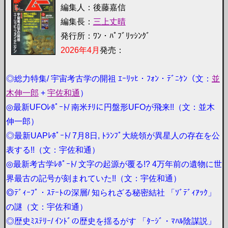
編集人：後藤嘉信
編集長：
三上丈晴
発行所：ﾜﾝ・ﾊﾟﾌﾞﾘｯｼﾝｸﾞ
2026年4月
発売：
◎総力特集/ 宇宙考古学の開祖 ｴｰﾘｯﾋ・ﾌｫﾝ・ﾃﾞﾆｹﾝ（文：
並
木伸一郎
+
宇佐和通
）
◎最新UFOﾚﾎﾟｰﾄ/ 南米ﾁﾘに円盤形UFOが飛来!!（文：並木
伸一郎）
◎最新UAPﾚﾎﾟｰﾄ/ 7月8日, ﾄﾗﾝﾌﾟ大統領が異星人の存在を公
表する!!（文：宇佐和通）
◎最新考古学ﾚﾎﾟｰﾄ/ 文字の起源が覆る!? 4万年前の遺物に世
界最古の記号が刻まれていた!!（文：宇佐和通）
◎ﾃﾞｨｰﾌﾟ・ｽﾃｰﾄの深層/ 知られざる秘密結社 「ｿﾞﾃﾞｨｱｯｸ」
の謎（文：宇佐和通）
◎歴史ﾐｽﾃﾘｰ/ ｲﾝﾄﾞの歴史を揺るがす 「ﾀｰｼﾞ・ﾏﾊﾙ陰謀説」