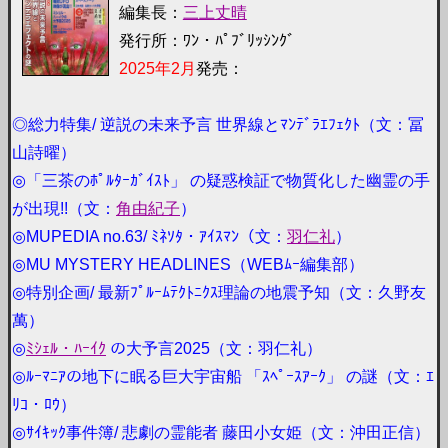
編集長：
三上丈晴
発行所：ﾜﾝ・ﾊﾟﾌﾞﾘｯｼﾝｸﾞ
2025年2月
発売：
◎総力特集/ 逆説の未来予言 世界線とﾏﾝﾃﾞﾗｴﾌｪｸﾄ（文：冨
山詩曜）
◎「三茶のﾎﾟﾙﾀｰｶﾞｲｽﾄ」 の疑惑検証で物質化した幽霊の手
が出現!!（文：
角由紀子
）
◎MUPEDIA no.63/ ﾐﾈｿﾀ・ｱｲｽﾏﾝ（文：
羽仁礼
）
◎MU MYSTERY HEADLINES（WEBﾑｰ編集部）
◎特別企画/ 最新ﾌﾟﾙｰﾑﾃｸﾄﾆｸｽ理論の地震予知（文：久野友
萬）
◎
ﾐｼｪﾙ・ﾊｰｲｸ
の大予言2025（文：羽仁礼）
◎ﾙｰﾏﾆｱの地下に眠る巨大宇宙船 「ｽﾍﾟｰｽｱｰｸ」 の謎（文：ｴ
ﾘｺ・ﾛｳ）
◎ｻｲｷｯｸ事件簿/ 悲劇の霊能者 藤田小女姫（文：沖田正信）