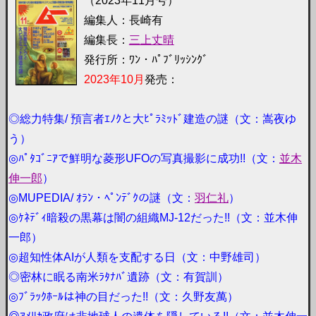
（2023年11月号）
編集人：長崎有
編集長：
三上丈晴
発行所：ﾜﾝ・ﾊﾟﾌﾞﾘｯｼﾝｸﾞ
2023年10月
発売：
◎総力特集/ 預言者ｴﾉｸと大ﾋﾟﾗﾐｯﾄﾞ建造の謎（文：嵩夜ゆ
う）
◎ﾊﾟﾀｺﾞﾆｱで鮮明な菱形UFOの写真撮影に成功!!（文：
並木
伸一郎
）
◎MUPEDIA/ ｵﾗﾝ・ﾍﾟﾝﾃﾞｸの謎（文：
羽仁礼
）
◎ｹﾈﾃﾞｨ暗殺の黒幕は闇の組織MJ-12だった!!（文：並木伸
一郎）
◎超知性体AIが人類を支配する日（文：中野雄司）
◎密林に眠る南米ﾗﾀﾅﾊﾞ遺跡（文：有賀訓）
◎ﾌﾞﾗｯｸﾎｰﾙは神の目だった!!（文：久野友萬）