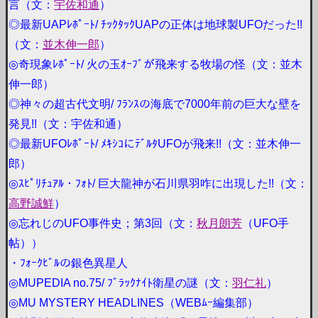
言（文：
宇佐和通
）
◎最新UAPﾚﾎﾟｰﾄ/ ﾁｯｸﾀｯｸUAPの正体は地球製UFOだった!!
（文：
並木伸一郎
）
◎奇現象ﾚﾎﾟｰﾄ/ 火の玉ｵｰﾌﾞが飛来する牧場の怪（文：並木
伸一郎）
◎神々の超古代文明/ ﾌﾗﾝｽの海底で7000年前の巨大な壁を
発見!!（文：宇佐和通）
◎最新UFOﾚﾎﾟｰﾄ/ ﾒｷｼｺにﾃﾞﾙﾀUFOが飛来!!（文：並木伸一
郎）
◎ｽﾋﾟﾘﾁｭｱﾙ・ﾌｫﾄ/ 巨大龍神が石川県羽咋に出現した!!（文：
高野誠鮮
）
◎忘れじのUFO事件史；第3回（文：
秋月朗芳
（UFO手
帖））
・ﾌｫｰｸﾋﾞﾙの銀色異星人
◎MUPEDIA no.75/ ﾌﾞﾗｯｸﾅｲﾄ衛星の謎（文：
羽仁礼
）
◎MU MYSTERY HEADLINES（WEBﾑｰ編集部）