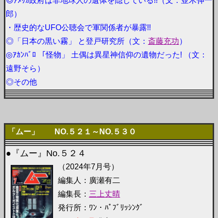
◎ｱﾒﾘｶ政府は非地球人の遺体を隠している!!（文：並木伸一
郎）
・歴史的なUFO公聴会で軍関係者が暴露!!
◎「日本の黒い霧」 と登戸研究所（文：
斎藤充功
）
◎ｱｶﾝﾊﾞﾛ 「怪物」 土偶は異星神信仰の遺物だった! （文：
遠野そら）
◎その他
「ムー」 NO.５２１～NO.５３０
●『ムー』No.５２４
（2024年7月号）
編集人：廣瀬有二
編集長：
三上丈晴
発行所：ﾜﾝ・ﾊﾟﾌﾞﾘｯｼﾝｸﾞ