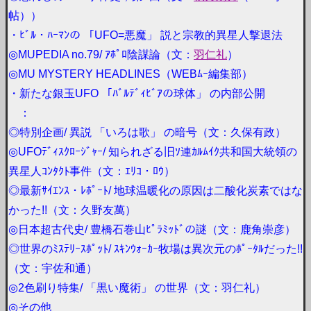
帖））
・ﾋﾞﾙ・ﾊｰﾏﾝの 「UFO=悪魔」 説と宗教的異星人撃退法
◎MUPEDIA no.79/ ｱﾎﾟﾛ陰謀論（文：
羽仁礼
）
◎MU MYSTERY HEADLINES（WEBﾑｰ編集部）
・新たな銀玉UFO 「ﾊﾞﾙﾃﾞｨﾋﾞｱの球体」 の内部公開
：
◎特別企画/ 異説 「いろは歌」 の暗号（文：久保有政）
◎UFOﾃﾞｨｽｸﾛｰｼﾞｬｰ/ 知られざる旧ｿ連ｶﾙﾑｲｸ共和国大統領の
異星人ｺﾝﾀｸﾄ事件（文：ｴﾘｺ・ﾛｳ）
◎最新ｻｲｴﾝｽ・ﾚﾎﾟｰﾄ/ 地球温暖化の原因は二酸化炭素ではな
かった!!（文：久野友萬）
◎日本超古代史/ 豊橋石巻山ﾋﾟﾗﾐｯﾄﾞの謎（文：鹿角崇彦）
◎世界のﾐｽﾃﾘｰｽﾎﾟｯﾄ/ ｽｷﾝｳｫｰｶｰ牧場は異次元のﾎﾟｰﾀﾙだった!!
（文：宇佐和通）
◎2色刷り特集/ 「黒い魔術」 の世界（文：羽仁礼）
◎その他