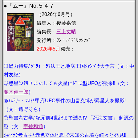
●『ムー』No.５４７
（2026年6月号）
編集人：後藤嘉信
編集長：
三上丈晴
発行所：ﾜﾝ・ﾊﾟﾌﾞﾘｯｼﾝｸﾞ
2026年5月
発売：
◎総力特集/ ﾀﾞﾗｲ・ﾗﾏ法王と地底王国ｼｬﾝﾊﾞﾗ大予言（文：中
村友紀）
◎惑星ﾐｽﾃﾘｰ/ またしても火星にﾄﾞｰﾑ型UFOが飛来!!（文：
並木伸一郎
）
◎ﾐｽﾃﾘｰ・ﾌｫﾄ/ 甲府UFO事件の山畠克博が異星人を撮影!
（文：遠野そら）
◎聖書考古学/ 紀元前4世紀まで遡る!? 「死海文書」 起源の
謎（文：
宇佐和通
）
◎ﾊｲﾃｸ考古学/ 赤色立体地図で未知の古墳を続々と発見!!