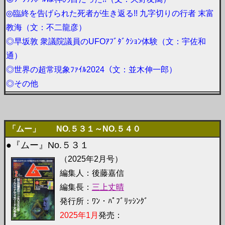
◎臨終を告げられた死者が生き返る!! 九字切りの行者 末富
教海（文：不二龍彦）
◎早坂敦 衆議院議員のUFOｱﾌﾞﾀﾞｸｼｮﾝ体験（文：宇佐和
通）
◎世界の超常現象ﾌｧｲﾙ2024（文：並木伸一郎）
◎その他
「ムー」 NO.５３１～NO.５４０
●『ムー』No.５３１
（2025年2月号）
編集人：後藤嘉信
編集長：
三上丈晴
発行所：ﾜﾝ・ﾊﾟﾌﾞﾘｯｼﾝｸﾞ
2025年1月
発売：