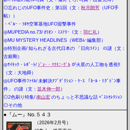
◎忘れじのUFO事件史；第1回（文：
秋月朗芳
（UFO手
帖））
・ﾍﾟﾙｰ・ﾗﾎﾔ空軍基地UFO迎撃事件
◎MUPEDIA no.73/ ｵﾘｵﾝ・ﾐｽﾃﾘｰ（文：
羽仁礼
）
◎MU MYSTERY HEADLINES（WEBﾑｰ編集部）
◎特別企画/ 知られざる古代日本の 「日向ﾗｲﾝ」 の謎（文：
古銀剛）
◎ｻｲｷｯｸ・ﾚﾎﾟｰﾄ/
ｼﾞｮｰ・ﾏｸﾓﾆｰｸﾞﾙ
が火星の人工物を透視!!
（文：大地舜）
◎UFO事件ﾌｧｲﾙ/ 未解決ｱﾌﾞﾀﾞｸｼｮﾝ・ｹｰｽ 「ｶｰﾙ・ﾋｸﾞﾄﾞﾝ事
件」 の謎（文：
並木伸一郎
）
◎2色刷り特集/
南山宏
のちょっと不思議な話 ﾍﾞｽﾄｾﾚｸｼｮﾝ
◎その他
●『ムー』No.５４３
（2026年2月号）