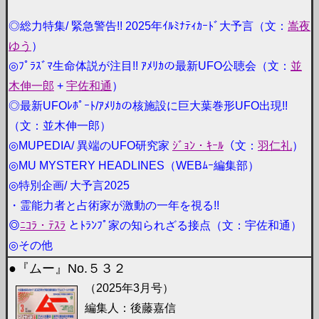
◎総力特集/ 緊急警告!! 2025年ｲﾙﾐﾅﾃｨｶｰﾄﾞ大予言（文：
嵩夜
ゆう
）
◎ﾌﾟﾗｽﾞﾏ生命体説が注目!! ｱﾒﾘｶの最新UFO公聴会（文：
並
木伸一郎
+
宇佐和通
）
◎最新UFOﾚﾎﾟｰﾄ/ｱﾒﾘｶの核施設に巨大葉巻形UFO出現!!
（文：並木伸一郎）
◎MUPEDIA/ 異端のUFO研究家
ｼﾞｮﾝ・ｷｰﾙ
（文：
羽仁礼
）
◎MU MYSTERY HEADLINES（WEBﾑｰ編集部）
◎特別企画/ 大予言2025
・霊能力者と占術家が激動の一年を視る!!
◎
ﾆｺﾗ・ﾃｽﾗ
とﾄﾗﾝﾌﾟ家の知られざる接点（文：宇佐和通）
◎その他
●『ムー』No.５３２
（2025年3月号）
編集人：後藤嘉信