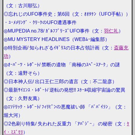
（文：古川順弘）
◎忘れじのUFO事件史；第6回（文：ｵｵﾀｹﾝ（UFO手帖））
・ﾕｰﾒﾒﾘﾝｸﾞ・ｸﾘｰｸのUFO遭遇事件
◎MUPEDIA no.78/ ｶﾞﾙﾌﾌﾞﾘｰｽﾞUFO事件（文：
羽仁礼
）
◎MU MYSTERY HEADLINES（WEBﾑｰ編集部）
◎特別企画/ 知られざるｲｷﾞﾘｽの日本占領計画（文：
斎藤充
功
）
◎ｵｰﾊﾟｰﾂ・ﾚﾎﾟｰﾄ/ 禁断の遺物 「南極のｽﾍﾟｰｽｱｰｸ」の謎
（文：遠野そら）
◎日本神人伝/ 出口王仁三郎の遺言（文：不二龍彦）
◎最新ｻｲｴﾝｽ・ﾚﾎﾟｰﾄ/ 逆転の発想!! ｽｹｰﾙ収縮宇宙論の驚異
（文：久野友萬）
◎ｴｿﾃﾘｯｸ・ﾚﾎﾟｰﾄ/ ﾌｨﾘﾋﾟﾝの悪魔祓い師 「ﾊﾞﾊﾞｲﾗﾝ」（文：
堀大河）
◎2色刷り特集/ 失われた反重力 「ｱﾊﾟｼﾞｰ」 の秘密（文：
ｹ
ｲ・ﾐｽﾞﾓﾘ
）