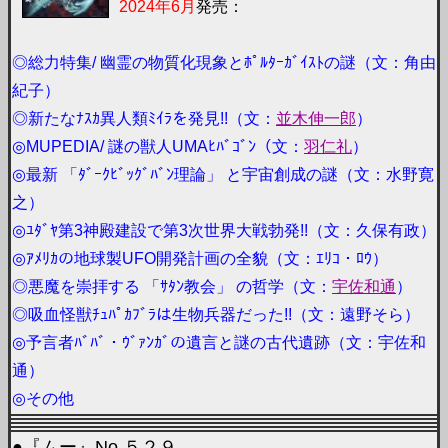
2024年6月
発売：
◎総力特集/ 幽霊の物質化現象とﾎﾟﾙﾀｰｶﾞｲｽﾄの謎（文：角由
紀子）
◎新たなﾅｽｶ異人類ﾐｲﾗを発見!!（文：
並木伸一郎
）
◎MUPEDIA/ 謎の獣人UMAﾋﾊﾞｺﾞﾝ（文：
羽仁礼
）
◎最新 「ﾀﾞｰｸﾋﾞｯｸﾞﾊﾞﾝ理論」 と宇宙創成の謎（文：水野寛
之）
◎ﾕﾀﾞﾔ第3神殿建設で第3次世界大戦勃発!!（文：久保有政）
◎ｱﾒﾘｶの地球製UFO開発計画の全貌（文：ｴﾘｺ・ﾛｳ）
◎悪魔を崇拝する 「ｻﾀﾝ教会」 の哲学（文：
宇佐和通
）
◎吸血怪獣ﾁｭﾊﾟｶﾌﾞﾗは生物兵器だった!!（文：遠野そら）
◎予言者ﾊﾞﾊﾞ・ｳﾞｧﾝｶﾞの遺言と謎の古代遺跡（文：宇佐和
通）
◎その他
●『ムー』No.５２９