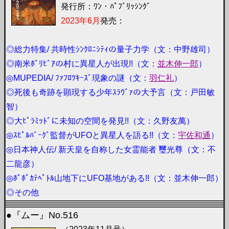
発行所：ﾜﾝ・ﾊﾟﾌﾞﾘｯｼﾝｸﾞ
2023年6月
発売：
◎総力特集/ 共時性ｼﾝｸﾛﾆｼﾃｨの量子力学（文：中野雄司）
◎南米ﾎﾞﾘﾋﾞｱの村に異星人が出現!!（文：
並木伸一郎
）
◎MUPEDIA/ ﾌｧﾌﾛﾂｷｰｽﾞ現象の謎（文：
羽仁礼
）
◎死後も奇跡を顕現する少年ｽﾗｳﾞｧの大予言（文：戸田敏
智）
◎大ﾋﾟﾗﾐｯﾄﾞに未知の空間を発見!!（文：久野友萬）
◎ｽﾋﾟﾙﾊﾞｰｸﾞ監督がUFOと異星人を語る!!（文：
宇佐和通
）
◎日本神人伝/ 新天皇を自称した女霊能者 璽光尊（文：不
二龍彦）
◎ﾎﾟﾎﾟｶﾃﾍﾟﾄﾙ山地下にUFO基地がある!!（文：並木伸一郎）
◎その他
●『ムー』No.516