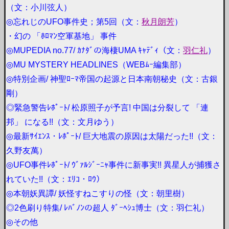
（文：小川弦人）
◎忘れじのUFO事件史；第5回（文：
秋月朗芳
）
・幻の 「ﾎﾛﾏﾝ空軍基地」 事件
◎MUPEDIA no.77/ ｶﾅﾀﾞの海棲UMA ｷｬﾃﾞｨ（文：
羽仁礼
）
◎MU MYSTERY HEADLINES（WEBﾑｰ編集部）
◎特別企画/ 神聖ﾛｰﾏ帝国の起源と日本南朝秘史（文：古銀
剛）
◎緊急警告ﾚﾎﾟｰﾄ/ 松原照子が予言! 中国は分裂して 「連
邦」 になる!!（文：文月ゆう）
◎最新ｻｲｴﾝｽ・ﾚﾎﾟｰﾄ/ 巨大地震の原因は太陽だった!!（文：
久野友萬）
◎UFO事件ﾚﾎﾟｰﾄ/ ｳﾞｧﾙｼﾞｰﾆｬ事件に新事実!! 異星人が捕獲さ
れていた!!（文：ｴﾘｺ・ﾛｳ）
◎本朝妖異譚/ 妖怪すねこすりの怪（文：朝里樹）
◎2色刷り特集/ ﾚﾊﾞﾉﾝの超人 ﾀﾞｰﾍｼｭ博士（文：羽仁礼）
◎その他