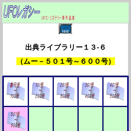
出典ライブラリー１３-６
（ムー－５０１号～６００号）