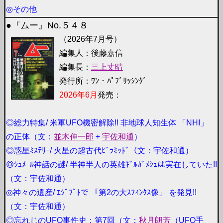
◎その他
●『ムー』No.５４８
（2026年7月号）
編集人：後藤嘉信
編集長：
三上丈晴
発行所：ﾜﾝ・ﾊﾟﾌﾞﾘｯｼﾝｸﾞ
2026年6月
発売：
◎総力特集/ 米軍UFO機密解除!! 非地球人知生体 「NHI」
の正体（文：
並木伸一郎
+
宇佐和通
）
◎惑星ﾐｽﾃﾘｰ/ 火星の超古代ﾋﾟﾗﾐｯﾄﾞ（文：宇佐和通）
◎ｼｭﾒｰﾙ神話の謎/ 半神半人の英雄ｷﾞﾙｶﾞﾒｼｭは実在していた!!
（文：宇佐和通）
◎神々の遺産/ ｴｼﾞﾌﾟﾄで 「第2の大ｽﾌｨﾝｸｽ像」 を発見!!
（文：宇佐和通）
◎忘れじのUFO事件史；第7回（文：
秋月朗芳
（UFO手