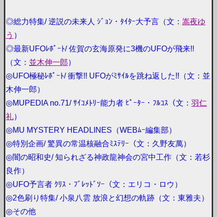
◎総力特集/ 逆説の未来人 ｼﾞｮﾝ・ﾀｲﾀｰ大予言（文：
嵩夜ゆ
う
）
◎最新UFOﾚﾎﾟｰﾄ/ 佐賀の玄海原発に3機のUFOが飛来!!
（文：
並木伸一郎
）
◎UFO極秘ﾚﾎﾟｰﾄ/ 衝撃!! UFOがﾐｻｲﾙを跳ね返した!!（文：並
木伸一郎）
◎MUPEDIA no.71/ ｻｲｺﾒﾄﾘｰ能力者 ﾋﾟｰﾀｰ・ﾌﾙｺｽ（文：
羽仁
礼
）
◎MU MYSTERY HEADLINES（WEBﾑｰ編集部）
◎特別企画/ 驚異の常温核融合ﾐｽﾃﾘｰ（文：久野友萬）
◎闇の昭和史/ 知られざる神政龍神会の宮中工作（文：若杉
良作）
◎UFO予言者 ｸﾘｽ・ﾌﾞﾚｯﾄﾞｿｰ（文：エリコ・ロウ）
◎2色刷り特集/ 小泉八雲 放浪と幻想の軌跡（文：東雅夫）
◎その他