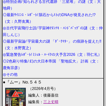
◎特別企画/ 知られざる古代遺跡 「三星堆」 の謎（文：大
地舜）
◎最新ｻｲｴﾝｽ・ﾚﾎﾟｰﾄ/ 隕石からﾋﾄのDNAが発見された!?
（文：久野友萬）
◎古代宇宙飛行士説/ 宇宙神ｱﾇﾝﾅｷ・ﾊﾝﾄﾞﾊﾞｯｸﾞの謎（文：仲
田しんじ）
◎最新宇宙論/ 宇宙最大の謎 「ﾀﾞｰｸﾏﾀｰ」 の痕跡を捉えた!!
（文：水野寛之）
◎緊急警告ﾚﾎﾟｰﾄ/ ﾐｼｪﾙ・ﾊｰｲｸの大予言2026（文：羽仁礼）
◎2色刷り特集/ 幻の大日本帝国 「聖地拡大」 計画（文：
鹿角宗彦）
◎その他
●『ムー』No.５４５
（2026年4月号）
編集人：後藤嘉信
編集長：
三上丈晴