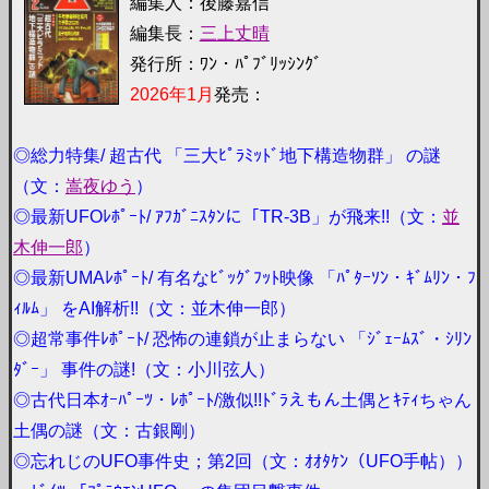
編集人：後藤嘉信
編集長：
三上丈晴
発行所：ﾜﾝ・ﾊﾟﾌﾞﾘｯｼﾝｸﾞ
2026年1月
発売：
◎総力特集/ 超古代 「三大ﾋﾟﾗﾐｯﾄﾞ地下構造物群」 の謎
（文：
嵩夜ゆう
）
◎最新UFOﾚﾎﾟｰﾄ/ ｱﾌｶﾞﾆｽﾀﾝに「TR-3B」が飛来!!（文：
並
木伸一郎
）
◎最新UMAﾚﾎﾟｰﾄ/ 有名なﾋﾞｯｸﾞﾌｯﾄ映像 「ﾊﾟﾀｰｿﾝ・ｷﾞﾑﾘﾝ・ﾌ
ｨﾙﾑ」 をAI解析!!（文：並木伸一郎）
◎超常事件ﾚﾎﾟｰﾄ/ 恐怖の連鎖が止まらない 「ｼﾞｪｰﾑｽﾞ・ｼﾘﾝ
ﾀﾞｰ」 事件の謎!（文：小川弦人）
◎古代日本ｵｰﾊﾟｰﾂ・ﾚﾎﾟｰﾄ/激似!!ﾄﾞﾗえもん土偶とｷﾃｨちゃん
土偶の謎（文：古銀剛）
◎忘れじのUFO事件史；第2回（文：ｵｵﾀｹﾝ（UFO手帖））