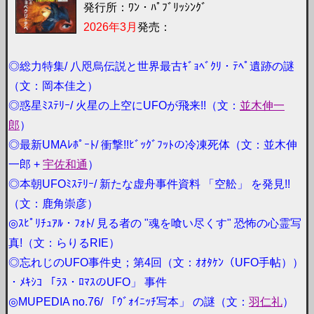
発行所：ﾜﾝ・ﾊﾟﾌﾞﾘｯｼﾝｸﾞ
2026年3月
発売：
◎総力特集/ 八咫烏伝説と世界最古ｷﾞｮﾍﾞｸﾘ・ﾃﾍﾟ遺跡の謎
（文：岡本佳之）
◎惑星ﾐｽﾃﾘｰ/ 火星の上空にUFOが飛来!!（文：
並木伸一
郎
）
◎最新UMAﾚﾎﾟｰﾄ/ 衝撃!!ﾋﾞｯｸﾞﾌｯﾄの冷凍死体（文：並木伸
一郎 +
宇佐和通
）
◎本朝UFOﾐｽﾃﾘｰ/ 新たな虚舟事件資料 「空舩」 を発見!!
（文：鹿角崇彦）
◎ｽﾋﾟﾘﾁｭｱﾙ・ﾌｫﾄ/ 見る者の "魂を喰い尽くす" 恐怖の心霊写
真!（文：らりるRIE）
◎忘れじのUFO事件史；第4回（文：ｵｵﾀｹﾝ（UFO手帖））
・ﾒｷｼｺ 「ﾗｽ・ﾛﾏｽのUFO」 事件
◎MUPEDIA no.76/ 「ｳﾞｫｲﾆｯﾁ写本」 の謎（文：
羽仁礼
）