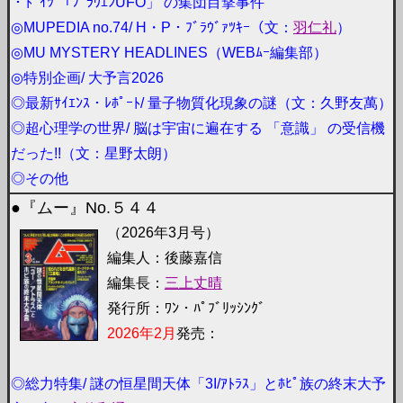
・ﾄﾞｲﾂ 「ﾌﾟﾗｳｴﾝUFO」 の集団目撃事件
◎MUPEDIA no.74/ H・P・ﾌﾞﾗｳﾞｧﾂｷｰ（文：
羽仁礼
）
◎MU MYSTERY HEADLINES（WEBﾑｰ編集部）
◎特別企画/ 大予言2026
◎最新ｻｲｴﾝｽ・ﾚﾎﾟｰﾄ/ 量子物質化現象の謎（文：久野友萬）
◎超心理学の世界/ 脳は宇宙に遍在する 「意識」 の受信機
だった!!（文：星野太朗）
◎その他
●『ムー』No.５４４
（2026年3月号）
編集人：後藤嘉信
編集長：
三上丈晴
発行所：ﾜﾝ・ﾊﾟﾌﾞﾘｯｼﾝｸﾞ
2026年2月
発売：
◎総力特集/ 謎の恒星間天体「3I/ｱﾄﾗｽ」とﾎﾋﾟ族の終末大予