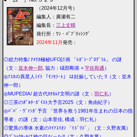
（2024年12月号）
編集人：廣瀬有二
編集長：
三上丈晴
発行所：ﾜﾝ・ﾊﾟﾌﾞﾘｯｼﾝｸﾞ
2024年11月
発売：
◎総力特集/ ｱﾒﾘｶ極秘UFO計画 「ﾚｶﾞｼｰﾌﾟﾛｸﾞﾗﾑ」 の謎
（文：
並木伸一郎
, 協力：礒部剛喜 +
宇佐和通
）
◎ﾅｽｶの異星人ﾐｲﾗ 「ﾓﾝｾﾗｰﾄ」 は妊娠していた !!（文：並木
伸一郎）
◎MUPEDIA/ 超古代ｶﾀｶﾑﾅ文明の謎（文：
羽仁礼
）
◎三茶のﾎﾟﾙﾀｰｶﾞｲｽﾄ大予言2025（文：角由紀子）
◎ﾊﾞﾊﾞ・ｳﾞｧﾝｶﾞ予言 「世界を救う1981年生まれの日本の指
導者」の謎（文：山本里佳, 構成：羽仁礼）
◎驚異の導体 水素のﾏｲﾅｽｲｵﾝ 「ﾋﾄﾞﾘﾄﾞ」（文：久野友萬）
◎ﾌﾞﾗｯｸﾎｰﾙは神の目だった!!（文：久野友萬）