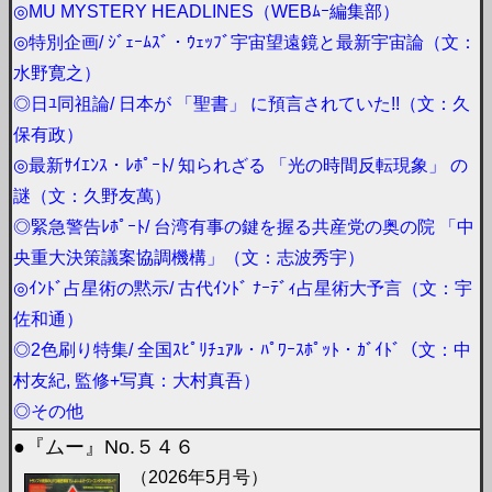
◎MU MYSTERY HEADLINES（WEBﾑｰ編集部）
◎特別企画/ ｼﾞｪｰﾑｽﾞ・ｳｪｯﾌﾞ宇宙望遠鏡と最新宇宙論（文：
水野寛之）
◎日ﾕ同祖論/ 日本が 「聖書」 に預言されていた!!（文：久
保有政）
◎最新ｻｲｴﾝｽ・ﾚﾎﾟｰﾄ/ 知られざる 「光の時間反転現象」 の
謎（文：久野友萬）
◎緊急警告ﾚﾎﾟｰﾄ/ 台湾有事の鍵を握る共産党の奥の院 「中
央重大決策議案協調機構」（文：志波秀宇）
◎ｲﾝﾄﾞ占星術の黙示/ 古代ｲﾝﾄﾞ ﾅｰﾃﾞｨ占星術大予言（文：宇
佐和通）
◎2色刷り特集/ 全国ｽﾋﾟﾘﾁｭｱﾙ・ﾊﾟﾜｰｽﾎﾟｯﾄ・ｶﾞｲﾄﾞ（文：中
村友紀, 監修+写真：大村真吾）
◎その他
●『ムー』No.５４６
（2026年5月号）