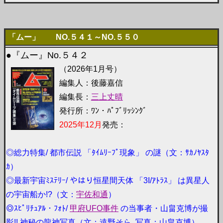
「ムー」 NO.５４１～NO.５５０
●『ムー』No.５４２
（2026年1月号）
編集人：後藤嘉信
編集長：
三上丈晴
発行所：ﾜﾝ・ﾊﾟﾌﾞﾘｯｼﾝｸﾞ
2025年12月
発売：
◎総力特集/ 都市伝説 「ﾀｲﾑﾘｰﾌﾟ現象」 の謎（文：ｻｶﾉﾔｽﾀ
ｶ）
◎最新宇宙ﾐｽﾃﾘｰ/ やはり恒星間天体 「3I/ｱﾄﾗｽ」 は異星人
の宇宙船か!?（文：
宇佐和通
）
◎ｽﾋﾟﾘﾁｭｱﾙ・ﾌｫﾄ/
甲府UFO事件
の当事者・山畠克博が撮
影!! 神秘の龍神写真（文：遠野そら, 写真：山畠克博）