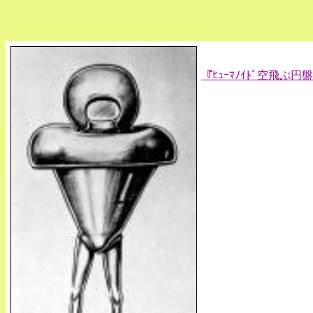
『ﾋｭｰﾏﾉｲﾄﾞ空飛ぶ