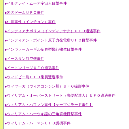
●イルクレイ・ムーア宇宙人目撃事件
●岩のドームＵＦＯ事件
●仁川事件（インチョン）事件
●インディアナポリス（インディアナ州）ＵＦＯ遭遇事件
●インディアン・ポイント原子力発電所ＵＦＯ目撃事件
●インヴァーカーギル葉巻型飛行物体目撃事件
●イースタン航空機事件
●イートンリッジＵＦＯ遭遇事件
●ウィドビー島ＵＦＯ乗員遭遇事件
●ウィヤーガ（ウィスコンシン州）ＵＦＯ撮影事件
●ウィリアム・オーバーストリート（郵便配達人）ＵＦＯ遭遇事件
●ウィリアム・ハフマン事件【ケープジラード事件】
●ウィリアム・ハーツキ謎の三角翼機目撃事件
●ウィリアム・ハーマンＵＦＯ誘拐事件