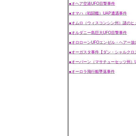
●オヘア空港UFO目撃事件
●オマハ（戦闘艦）UAP遭遇事件
●オムロ（ウィスコンシン州）謎のヒ
●オルダニー島巨大UFO目撃事件
●オロローンUFOエンゼル・ヘアー放
●オーガスタ事件【ダン・シャルクロ
●オーバーン（マサチューセッツ州）
●オーロラ飛行船墜落事件