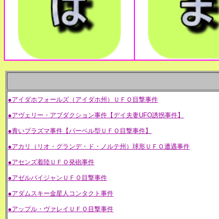
●アイダホフォールズ（アイダホ州）ＵＦＯ目撃事件
●アヴェリー・アブダクション事件【デイ夫妻UFO誘拐事件】
●青いプラズマ事件【バーベル型ＵＦＯ目撃事件】
●アカリ（リオ・グランデ・ド・ノルテ州）球形ＵＦＯ遭遇事件
●アセンズ着陸ＵＦＯ発砲事件
●アゼルバイジャンＵＦＯ目撃事件
●アダムスキー金星人コンタクト事件
●アップル・ヴァレイＵＦＯ目撃事件