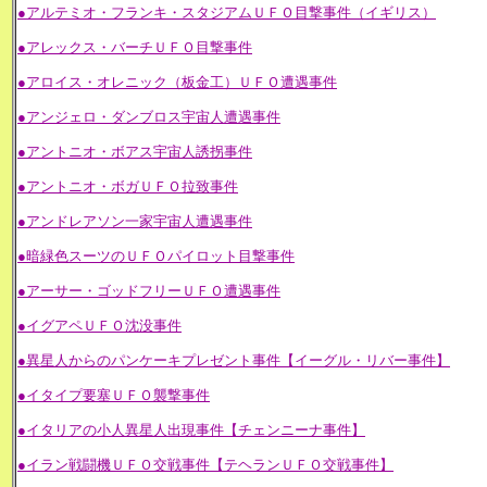
●アルテミオ・フランキ・スタジアムＵＦＯ目撃事件（イギリス）
●アレックス・バーチＵＦＯ目撃事件
●アロイス・オレニック（板金工）ＵＦＯ遭遇事件
●アンジェロ・ダンブロス宇宙人遭遇事件
●アントニオ・ボアス宇宙人誘拐事件
●アントニオ・ボガＵＦＯ拉致事件
●アンドレアソン一家宇宙人遭遇事件
●暗緑色スーツのＵＦＯパイロット目撃事件
●アーサー・ゴッドフリーＵＦＯ遭遇事件
●イグアペＵＦＯ沈没事件
●異星人からのパンケーキプレゼント事件【イーグル・リバー事件】
●イタイプ要塞ＵＦＯ襲撃事件
●イタリアの小人異星人出現事件【チェンニーナ事件】
●イラン戦闘機ＵＦＯ交戦事件【テヘランＵＦＯ交戦事件】