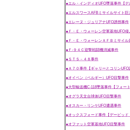
●エル・インディオUFO墜落事件【デ
●エルスワースAFBミサイルサイト巨
●エレーヌ・ジュリアナUFO誘拐事件
●Ｆ・Ｅ・ウォーレン空軍基地UFO侵
●Ｆ・Ｅ・ウォーレンＡＦＢミサイル
●Ｆ-９４Ｃ迎撃戦闘機消滅事件
●ＳＴＳ－４８事件
●Ａ７０事件【ギャリーとコリンUFO
●オイペン（ベルギー）UFO目撃事件
●大型輸送機C-118墜落事件【フォー
●オグラ天文台球体UFO目撃事件
●オスカー・リンケUFO遭遇事件
●オックスフォード事件【デービッド
●オファット空軍基地UFO目撃事件