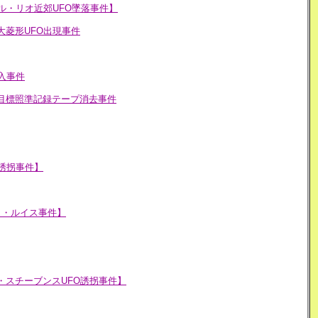
ル・リオ近郊UFO墜落事件】
大菱形UFO出現事件
入事件
目標照準記録テープ消去事件
誘拐事件】
ト・ルイス事件】
・スチーブンスUFO誘拐事件】