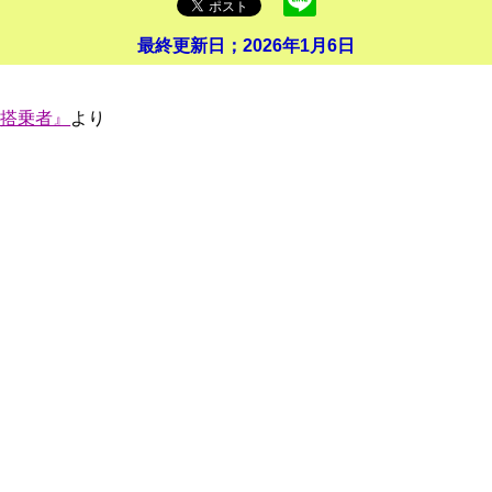
最終更新日；
2026年1月6日
円盤搭乗者』
より