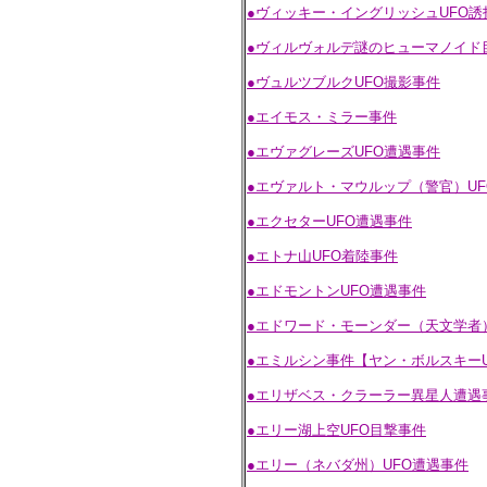
●ヴィッキー・イングリッシュUFO誘
●ヴィルヴォルデ謎のヒューマノイド
●ヴュルツブルクUFO撮影事件
●エイモス・ミラー事件
●エヴァグレーズUFO遭遇事件
●エヴァルト・マウルップ（警官）UF
●エクセターUFO遭遇事件
●エトナ山UFO着陸事件
●エドモントンUFO遭遇事件
●エドワード・モーンダー（天文学者
●エミルシン事件【ヤン・ボルスキー
●エリザベス・クラーラー異星人遭遇
●エリー湖上空UFO目撃事件
●エリー（ネバダ州）UFO遭遇事件