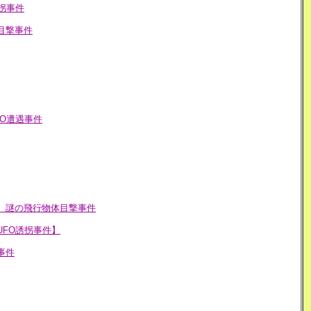
拐事件
目撃事件
O遭遇事件
）謎の飛行物体目撃事件
UFO誘拐事件】
事件