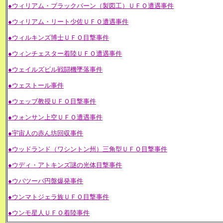
●ウィリアム・ブラックバーン（製図工）ＵＦＯ遭遇事件
●ウィリアム・リート少佐ＵＦＯ遭遇事件
●ウィルキンズ博士ＵＦＯ目撃事件
●ウィンチェスター着陸ＵＦＯ遭遇事件
●ウェイルズビル戦闘機墜落事件
●ウェストール事件
●ウェッブ教授ＵＦＯ目撃事件
●ウォンサン上空ＵＦＯ遭遇事件
●宇宙人の赤ん坊回収事件
●ウッドランド（ワシントン州）三角型ＵＦＯ目撃事件
●ウディ・アトキンズ謎の光体目撃事件
●ウバツーバ円盤爆発事件
●ウンマトジェラ族ＵＦＯ目撃事件
●ウンモ星人ＵＦＯ着陸事件